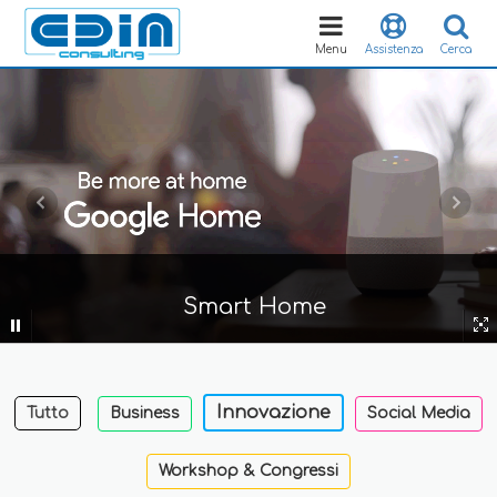
Toggle
navigation
Menu
Assistenza
Cerca
Smart Home
Innovazione
Tutto
Business
Social Media
Workshop & Congressi