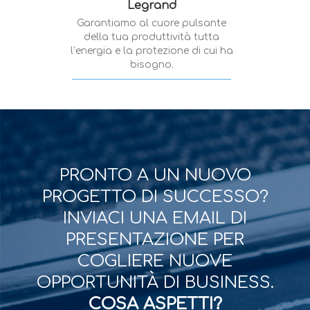
Legrand
Garantiamo al cuore pulsante
della tua produttività tutta
l’energia e la protezione di cui ha
bisogno.
PRONTO A UN NUOVO
PROGETTO DI SUCCESSO?
INVIACI UNA EMAIL DI
PRESENTAZIONE PER
COGLIERE NUOVE
OPPORTUNITÀ DI BUSINESS.
COSA ASPETTI?