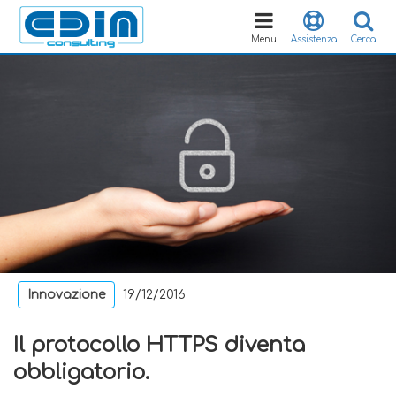
Toggle
navigation
Menu
Assistenza
Cerca
Innovazione
19/12/2016
Il protocollo HTTPS diventa
obbligatorio.