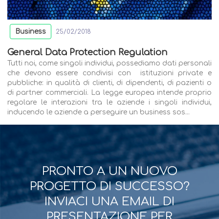
Business
25/02/2018
General Data Protection Regulation
Tutti noi, come singoli individui, possediamo dati personali
che devono essere condivisi con istituzioni private e
pubbliche: in qualità di clienti, di dipendenti, di pazienti o
di partner commerciali. La legge europea intende proprio
regolare le interazioni tra le aziende i singoli individui,
inducendo le aziende a perseguire un business sos...
PRONTO A UN NUOVO
PROGETTO DI SUCCESSO?
INVIACI UNA EMAIL DI
PRESENTAZIONE PER