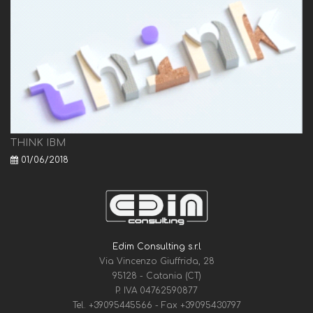
THINK IBM
01/06/2018
Edim Consulting s.r.l
Via Vincenzo Giuffrida, 28
95128 - Catania (CT)
P. IVA 04762590877
Tel.
+39095445566
- Fax
+39095430797