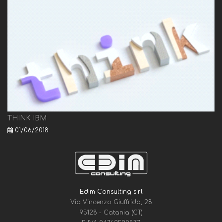
THINK IBM
01/06/2018
Edim Consulting s.r.l
Via Vincenzo Giuffrida, 28
95128 - Catania (CT)