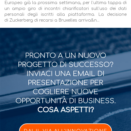
Europeo già la prossima settimana, per l’ultima tappa di
un ampio giro di incontri chiarificatori sull’uso dei dati
personali degli iscritti alla piattaforma. La decisione
di Zuckerberg di recarsi a Bruxelles arriva&n...
PRONTO A UN NUOVO
PROGETTO DI SUCCESSO?
INVIACI UNA EMAIL DI
PRESENTAZIONE PER
COGLIERE NUOVE
OPPORTUNITÀ DI BUSINESS.
COSA ASPETTI?