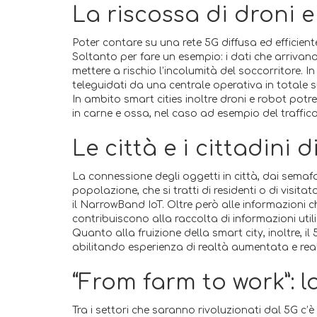
La riscossa di droni 
Poter contare su una rete 5G diffusa ed efficiente
Soltanto per fare un esempio: i dati che arrivan
mettere a rischio l’incolumità del soccorritore. 
teleguidati da una centrale operativa in totale 
In ambito smart cities inoltre droni e robot potr
in carne e ossa, nel caso ad esempio del traffic
Le città e i cittadini
La connessione degli oggetti in città, dai semafor
popolazione, che si tratti di residenti o di visit
il NarrowBand IoT. Oltre però alle informazioni ch
contribuiscono alla raccolta di informazioni util
Quanto alla fruizione della smart city, inoltre, 
abilitando esperienza di realtà aumentata e realt
“From farm to work”: l
a
Tra i settori che saranno rivoluzionati dal 5G c’