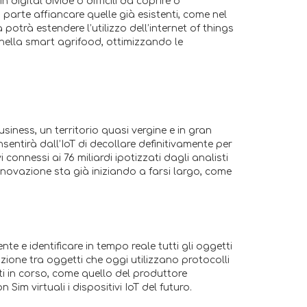
igital divide o difficili da coprire o
parte affiancare quelle già esistenti, come nel
potrà estendere l’utilizzo dell’internet of things
nella smart agrifood, ottimizzando le
ness, un territorio quasi vergine e in gran
sentirà dall’IoT di decollare definitivamente per
 connessi ai 76 miliardi ipotizzati dagli analisti
innovazione sta già iniziando a farsi largo, come
te e identificare in tempo reale tutti gli oggetti
zione tra oggetti che oggi utilizzano protocolli
tti in corso, come quello del produttore
m virtuali i dispositivi IoT del futuro.