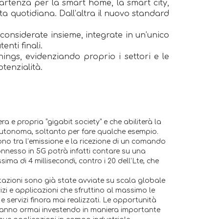
artenza per la smart home, la smart city,
vita quotidiana. Dall’altra il nuovo standard
onsiderate insieme, integrate in un’unico
enti finali.
hings, evidenziando proprio i settori e le
otenzialità.
a e propria “gigabit society” e che abiliterà la
a autonoma, soltanto per fare qualche esempio.
ono tra l’emissione e la ricezione di un comando
 connesso in 5G potrà infatti contare su una
a di 4 millisecondi, contro i 20 dell’Lte, che
entazioni sono già state avviate su scala globale
rvizi e applicazioni che sfruttino al massimo le
 servizi finora mai realizzati. Le opportunità
 stanno ormai investendo in maniera importante