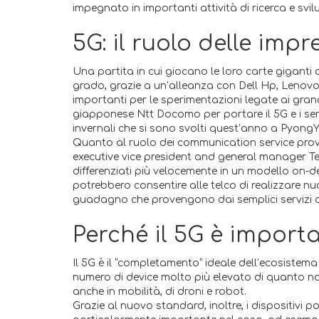
impegnato in importanti attività di ricerca e sv
5G: il ruolo delle imp
Una partita in cui giocano le loro carte giganti 
grado, grazie a un’alleanza con Dell Hp, Lenovo
importanti per le sperimentazioni legate ai grand
giapponese Ntt Docomo per portare il 5G e i serv
invernali che si sono svolti quest’anno a Pyong
Quanto al ruolo dei communication service provi
executive vice president and general manager Tel
differenziati più velocemente in un modello on-de
potrebbero consentire alle telco di realizzare n
guadagno che provengono dai semplici servizi d
Perché il 5G è importa
Il 5G è il “completamento” ideale dell’ecosistema
numero di device molto più elevato di quanto non
anche in mobilità, di droni e robot.
Grazie al nuovo standard, inoltre, i dispositivi p