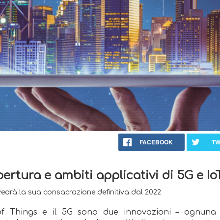
FACEBOOK
TW
ertura e ambiti applicativi di 5G e Io
i vedrà la sua consacrazione definitiva dal 2022
 of Things e il 5G sono due innovazioni – ognuna 