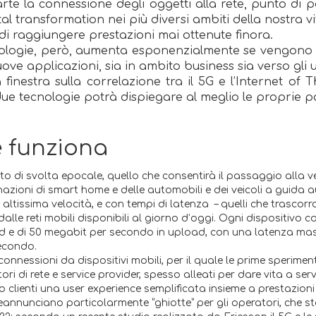
rte la connessione degli oggetti alla rete, punto di p
gital transformation nei più diversi ambiti della nostra 
 di raggiungere prestazioni mai ottenute finora.
ologie, però, aumenta esponenzialmente se vengono c
ove applicazioni, sia in ambito business sia verso gli ut
inestra sulla correlazione tra il 5G e l’Internet of T
 due tecnologie potrà dispiegare al meglio le proprie p
e funziona
to di svolta epocale, quello che consentirà il passaggio alla ver
clinazioni di smart home e delle automobili e dei veicoli a guid
ltissima velocità, e con tempi di latenza – quelli che trascorr
i dalle reti mobili disponibili al giorno d’oggi. Ogni dispositivo
 e di 50 megabit per secondo in upload, con una latenza massim
isecondo.
e connessioni da dispositivi mobili, per il quale le prime sperim
atori di rete e service provider, spesso alleati per dare vita a se
 clienti una user experience semplificata insieme a prestazioni e
preannunciano particolarmente “ghiotte” per gli operatori, che