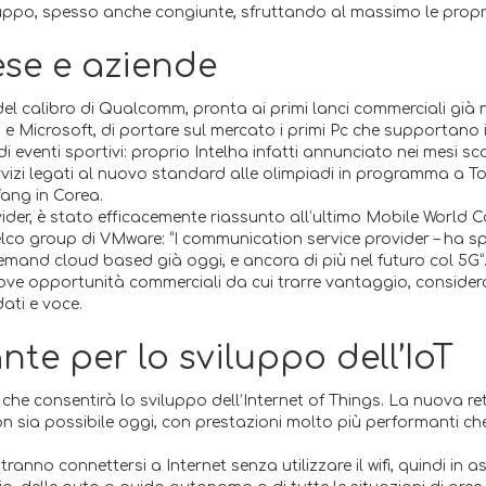
iluppo, spesso anche congiunte, sfruttando al massimo le propri
rese e aziende
del calibro di Qualcomm, pronta ai primi lanci commerciali già ne
 e Microsoft, di portare sul mercato i primi Pc che supportano
i eventi sportivi: proprio Intelha infatti annunciato nei mesi s
izi legati al nuovo standard alle olimpiadi in programma a Tokio
Yang in Corea.
der, è stato efficacemente riassunto all’ultimo Mobile World 
co group di VMware: “I communication service provider – ha spi
mand cloud based già oggi, e ancora di più nel futuro col 5G”. Pr
uove opportunità commerciali da cui trarre vantaggio, considera
ati e voce.
nte per lo sviluppo dell’IoT
 che consentirà lo sviluppo dell’Internet of Things. La nuova r
 sia possibile oggi, con prestazioni molto più performanti che 
otranno connettersi a Internet senza utilizzare il wifi, quindi in