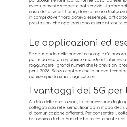
particolarmente importante nel caso, ad esempio, 
eventualmente scoperte dal servizio ultrabroadba
caso della smart home, dove a meno di situazioni 
in campi dove finora poteva essere più difficol
prestazioni che oggi possono essere ottenute escl
Le applicazioni ed ese
Se nel mondo delle nuove tecnologie c’è ancora 
parte da esplorare, questo mondo è l’Internet of 
raggiungere i grandi numeri che le previsioni pros
per il 2025. Senza contare che la nuova tecnologi
ad esempio la smart agriculture.
I vantaggi del 5G per 
Al di là delle prestazioni, la connessione degli o
collegati alla rete, semplificando in modo decis
di comunicazione differenti. Per consentire il co
britannico di chip Arm che ha recentemente reali