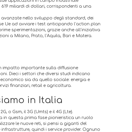
 sue applicazioni in campo industriale
i 619 miliardi di dollari, corrispondenti a una
iù avanzate nello sviluppo degli standard, dei
ese Ue ad avviare i test anticipando l’action plan
prime sperimentazioni, grazie anche all’iniziativa
oni a Milano, Prato, l’Aquila, Bari e Matera.
n impatto importante sulla diffusione
oni. Dieci i settori che diversi studi indicano
a economico sia da quello sociale: energia e
zi finanziari, retail e agricoltura.
iamo in Italia
 2G, o Gsm, il 3G (Umts) e il 4G (Lte).
ra in questa prima fase pionieristica un ruolo
zzare le nuove reti, si pensi a giganti del
 infrastrutture, quindi i service provider. Ognuno