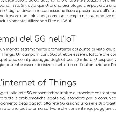
delle auto a guida autonoma o di tutte le situazioni di aree in d
nd fisso. Si tratta quindi di una tecnologia che potrà da una 
di digital divide una connessione fissa è presente, e dall’altra 
toso trovare una soluzione, come ad esempio nell’automotive o 
usivamente utilizzando l’Lte o il Wi-fi.
mpi del 5G nell’IoT
un mondo estremamente promettente dal punto di vista del busi
Things. Un campo in cui il 5Gpotrebbe essere il fattore che con
pettano, con il passaggio dagli attuali 20 miliardi di dispositivi
a potrebbe essere decisiva in settori in cui l’automazione e l’
l’internet of Things
ggetti alla rete 5G consentirebbe inoltre di tracciare costantemen
ivo tutte le problematiche legate agli standard per la comunica
llegamento degli oggetti alla rete 5G ci sono una serie di proge
zzato una piattaforma software che consente equipaggiare con Si