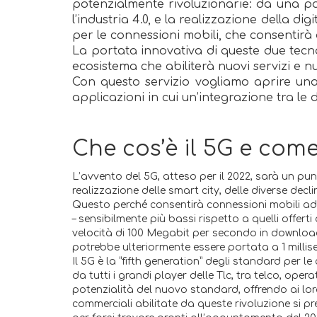
potenzialmente rivoluzionarie: da una pa
l’industria 4.0, e la realizzazione della di
per le connessioni mobili, che consentirà
La portata innovativa di queste due tecn
ecosistema che abiliterà nuovi servizi e nu
Con questo servizio vogliamo aprire una f
applicazioni in cui un’integrazione tra le
Che cos’è il 5G e com
L’avvento del 5G, atteso per il 2022, sarà un pun
realizzazione delle smart city, delle diverse de
Questo perché consentirà connessioni mobili ad a
– sensibilmente più bassi rispetto a quelli offert
velocità di 100 Megabit per secondo in download
potrebbe ulteriormente essere portata a 1 mill
Il 5G è la “fifth generation” degli standard per l
da tutti i grandi player delle Tlc, tra telco, oper
potenzialità del nuovo standard, offrendo ai loro
commerciali abilitate da queste rivoluzione si 