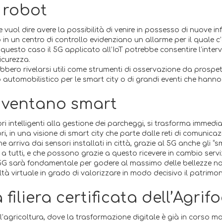
e robot
 vuol dire avere la possibilità di venire in possesso di nuove in
o in un centro di controllo evidenziano un allarme per il quale 
In questo caso il 5G applicato all’IoT potrebbe consentire l’inte
sicurezza.
ebbero rivelarsi utili come strumenti di osservazione da prospet
o automobilistico per le smart city o di grandi eventi che hann
 diventano smart
i intelligenti alla gestione dei parcheggi, si trasforma immediata
atori, in una visione di smart city che parte dalle reti di comuni
e arriva dai sensori installati in città, grazie al 5G anche gli “
i a tutti, e che possono grazie a questo ricevere in cambio serv
il 5G sarà fondamentale per godere al massimo delle bellezze natu
à virtuale in grado di valorizzare in modo decisivo il patrimoni
 filiera certificata dell’Agrif
è l’agricoltura, dove la trasformazione digitale è già in corso 