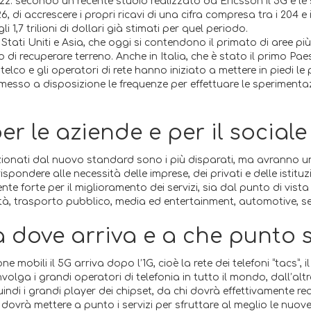
22: secondo un recente studio realizzato da Ericsson il 5G e le
, di accrescere i propri ricavi di una cifra compresa tra i 204 e 
i 1,7 trilioni di dollari già stimati per quel periodo.
Stati Uniti e Asia, che oggi si contendono il primato di aree p
o di recuperare terreno. Anche in Italia, che è stato il primo Pa
lco e gli operatori di rete hanno iniziato a mettere in piedi le 
esso a disposizione le frequenze per effettuare le sperimentazi
r le aziende e per il sociale
uzionati dal nuovo standard sono i più disparati, ma avranno u
ispondere alle necessità delle imprese, dei privati e delle istituzi
nte forte per il miglioramento dei servizi, sia dal punto di vist
tà, trasporto pubblico, media ed entertainment, automotive, servi
a dove arriva e a che punto s
mobili il 5G arriva dopo l’1G, cioè la rete dei telefoni “tacs”, il
volga i grandi operatori di telefonia in tutto il mondo, dall’alt
ndi i grandi player dei chipset, da chi dovrà effettivamente reali
 dovrà mettere a punto i servizi per sfruttare al meglio le nuove