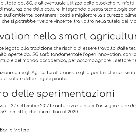
bilitato dal 5G, e all’eventuale utilizzo della blockchain, infatt
i maturazione delle colture. Integrando questa tecnologie con tu
o sull’ambiente, contenere i costi e migliorare la sicurezza alim
he si potrebbe rivelare vincente, tra l’altro nella tutela del Mad
ovation nella smart agricultu
 legato alla tradizione che rischia di essere travolto dalle tec
ità aperte dal 5G sarà fondamentale l’open innovation, con l
startup e del mondo accademico, per accompagnare il settore nel
i come gli Agricultural Drones, o gli algoritmi che consentono
o di salute delle singole piante.
adro delle sperimentazioni
o il 22 settembre 2017 le autorizzazioni per l’assegnazione del
5G in 5 città, che durerà fino al 2020.
Bari e Matera.