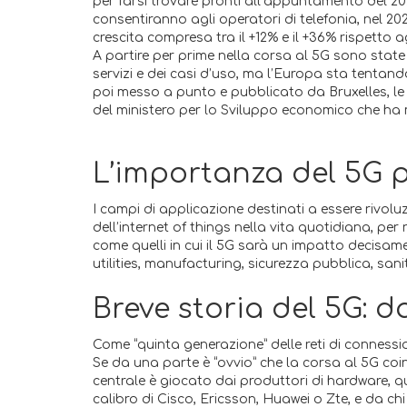
per farsi trovare pronti all’appuntamento del 20
consentiranno agli operatori di telefonia, nel 2026
crescita compresa tra il +12% e il +36% rispetto agl
A partire per prime nella corsa al 5G sono state 
servizi e dei casi d’uso, ma l’Europa sta tentand
poi messo a punto e pubblicato da Bruxelles, le te
del ministero per lo Sviluppo economico che ha m
L’importanza del 5G pe
I campi di applicazione destinati a essere rivol
dell’internet of things nella vita quotidiana, per r
come quelli in cui il 5G sarà un impatto decisame
utilities, manufacturing, sicurezza pubblica, sani
Breve storia del 5G: d
Come “quinta generazione” delle reti di connessione 
Se da una parte è “ovvio” che la corsa al 5G coin
centrale è giocato dai produttori di hardware, qui
calibro di Cisco, Ericsson, Huawei o Zte, e da chi