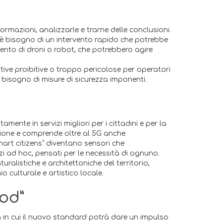
formazioni, analizzarle e trarne delle conclusioni.
c’è bisogno di un intervento rapido che potrebbe
rvento di droni o robot, che potrebbero agire
tive proibitive o troppo pericolose per operatori
o bisogno di misure di sicurezza imponenti.
mente in servizi migliori per i cittadini e per la
cazione e comprende oltre al 5G anche
smart citizens” diventano sensori che
izi ad hoc, pensati per le necessità di ognuno.
ralistiche e architettoniche del territorio,
o culturale e artistico locale.
ood”
ma in cui il nuovo standard potrà dare un impulso