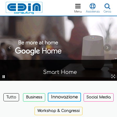
Toggle
navigation
Menu
Assistenza
Cerca
Smart Home
Innovazione
Tutto
Business
Social Media
Workshop & Congressi