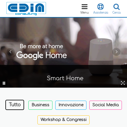
Toggle
navigation
Menu
Assistenza
Cerca
Smart Home
Tutto
Business
Innovazione
Social Media
Workshop & Congressi