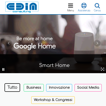
Toggle
navigation
Menu
Assistenza
Cerca
Smart Home
Tutto
Business
Innovazione
Social Media
Workshop & Congressi