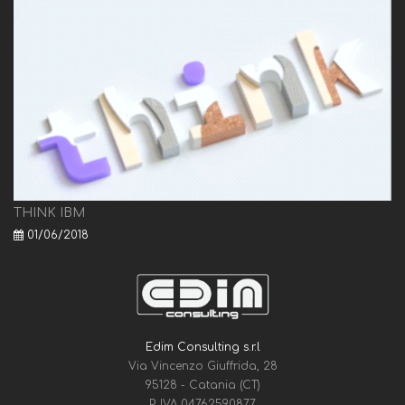
THINK IBM
01/06/2018
Edim Consulting s.r.l
Via Vincenzo Giuffrida, 28
95128 - Catania (CT)
P. IVA 04762590877