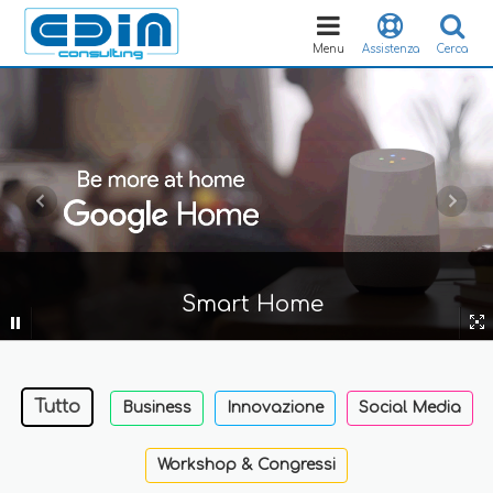
Toggle
navigation
Menu
Assistenza
Cerca
Smart Home
Tutto
Business
Innovazione
Social Media
Workshop & Congressi