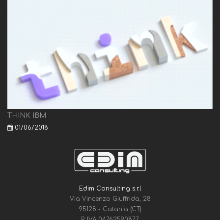
THINK IBM
01/06/2018
Edim Consulting s.r.l
Via Vincenzo Giuffrida, 28
95128 - Catania (CT)
P. IVA 04762590877