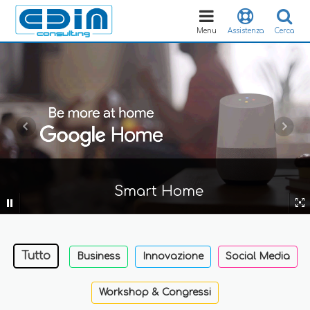
Toggle
navigation
Menu
Assistenza
Cerca
Smart Home
Tutto
Business
Innovazione
Social Media
Workshop & Congressi