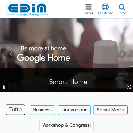
Toggle
navigation
Menu
Assistenza
Cerca
Smart Home
Tutto
Business
Innovazione
Social Media
Workshop & Congressi