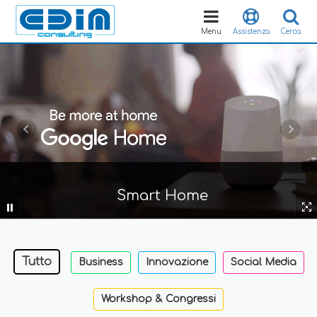
Toggle
navigation
Menu
Assistenza
Cerca
Smart Home
Tutto
Business
Innovazione
Social Media
Workshop & Congressi