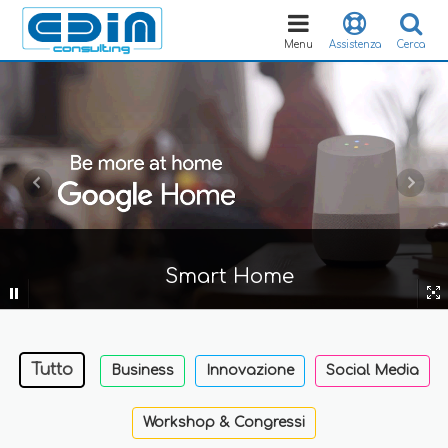
Toggle
navigation
Menu
Assistenza
Cerca
Smart Home
Tutto
Business
Innovazione
Social Media
Workshop & Congressi