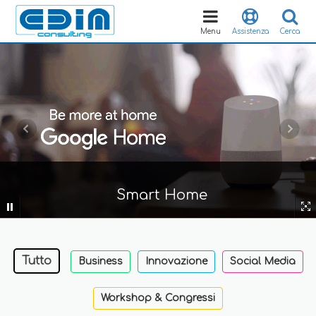
Toggle
navigation
Menu
Assistenza
Cerca
Smart Home
Tutto
Business
Innovazione
Social Media
Workshop & Congressi