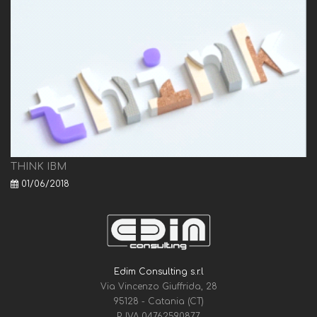
THINK IBM
01/06/2018
Edim Consulting s.r.l
Via Vincenzo Giuffrida, 28
95128 - Catania (CT)
P. IVA 04762590877