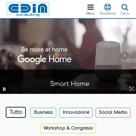
Toggle
navigation
Menu
Assistenza
Cerca
Smart Home
Tutto
Business
Innovazione
Social Media
Workshop & Congressi