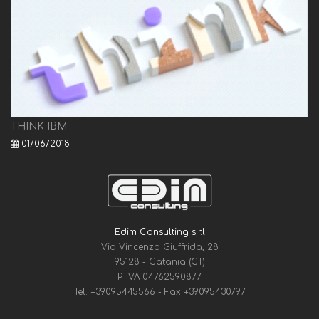
THINK IBM
01/06/2018
Edim Consulting s.r.l
Via Vincenzo Giuffrida, 28
95128 - Catania (CT)
P. IVA 04762590877
Tel.
+39095445566
- Fax
+39095430797