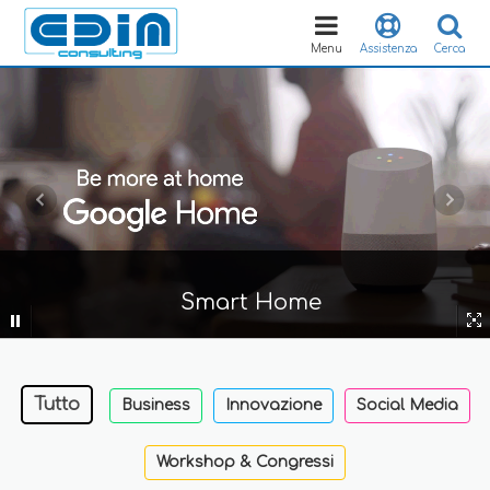
Toggle
navigation
Menu
Assistenza
Cerca
Smart Home
Tutto
Business
Innovazione
Social Media
Workshop & Congressi