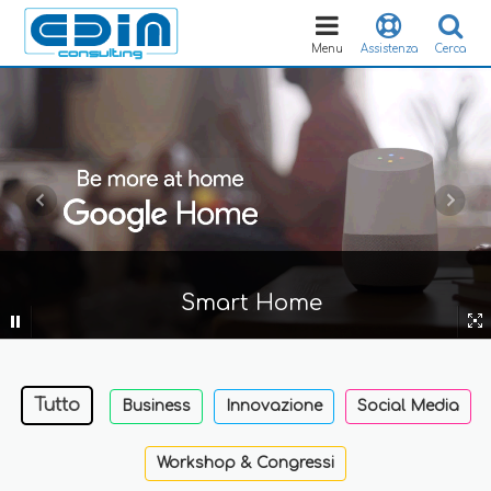
Toggle
navigation
Menu
Assistenza
Cerca
Smart Home
Tutto
Business
Innovazione
Social Media
Workshop & Congressi