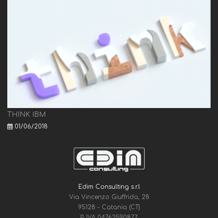
THINK IBM
01/06/2018
Edim Consulting s.r.l
Via Vincenzo Giuffrida, 28
95128 - Catania (CT)
P. IVA 04762590877