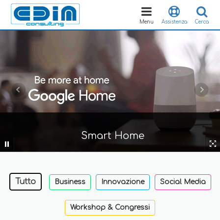
Toggle
navigation
Menu
Assistenza
Cerca
Smart Home
Tutto
Business
Innovazione
Social Media
Workshop & Congressi