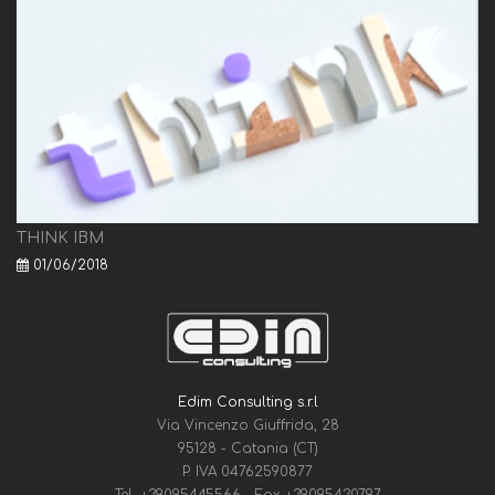
THINK IBM
01/06/2018
Edim Consulting s.r.l
Via Vincenzo Giuffrida, 28
95128 - Catania (CT)
P. IVA 04762590877
Tel.
+39095445566
- Fax
+39095430797