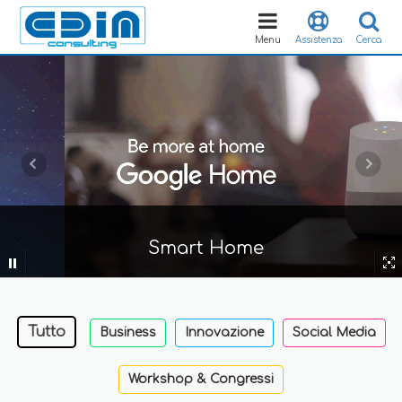
Toggle
navigation
Menu
Assistenza
Cerca
Smart Home
Tutto
Business
Innovazione
Social Media
Workshop & Congressi