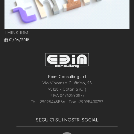
THINK IBM
01/06/2018
Edim Consulting s.r.l
Via Vincenzo Giuffrida, 28
95128 - Catania (CT)
P. IVA 04762590877
Tel.
+39095445566
- Fax
+39095430797
SEGUICI SUI NOSTRI SOCIAL