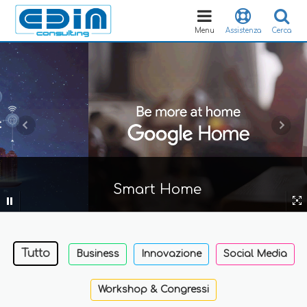
Toggle
navigation
Menu
Assistenza
Cerca
Smart Home
Tutto
Business
Innovazione
Social Media
Workshop & Congressi