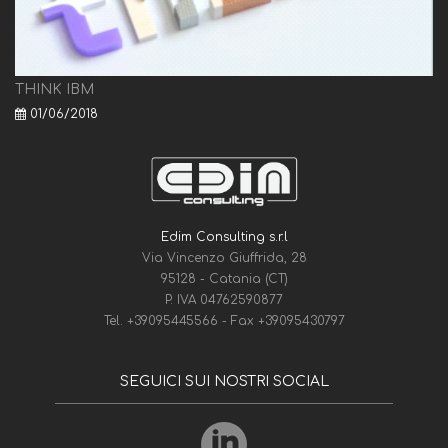
THINK IBM
01/06/2018
Edim Consulting s.r.l
Via Vincenzo Giuffrida, 28
95128 - Catania (CT)
P. IVA 04762590877
Tel.
+39095445566
- Fax
+39095430797
SEGUICI SUI NOSTRI SOCIAL