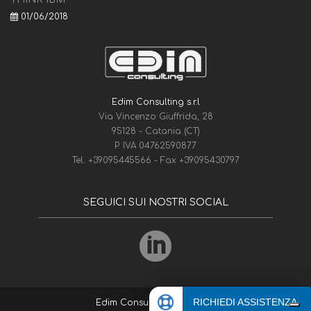
01/06/2018
Edim Consulting s.r.l
Via Vincenzo Giuffrida, 28
95128 - Catania (CT)
P. IVA 04762590877
Tel.
+39095445566
- Fax
+39095430797
SEGUICI SUI NOSTRI SOCIAL
RICHIEDI ASSISTENZA
Edim Consulting
© 1975-2026