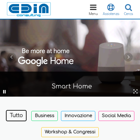
Toggle
navigation
Menu
Assistenza
Cerca
Smart Home
Tutto
Business
Innovazione
Social Media
Workshop & Congressi