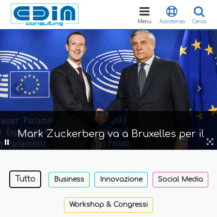
Toggle
navigation
Menu
Assistenza
Cerca
Data Breach
Tutto
Business
Innovazione
Social Media
Workshop & Congressi