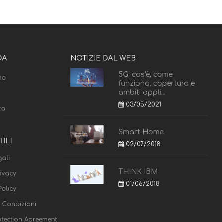
DA
NOTIZIE DAL WEB
5G: cos'è, come
mo
funziona, copertura e
ambiti appli...
03/05/2021
za
Smart Home
TILI
02/07/2018
ali
THINK IBM
rivacy
01/06/2018
olicy
e Condizioni
otection Agreement