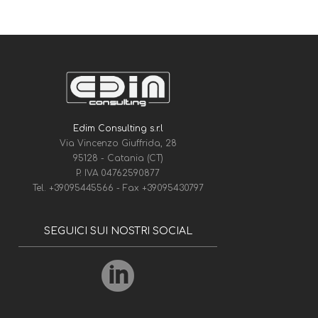
Edim Consulting s.r.l
Via Vincenzo Giuffrida, 28
95128 - Catania (CT)
P. IVA 04762590877
Tel.
+39095445566
- Fax
+39095430797
SEGUICI SUI NOSTRI SOCIAL