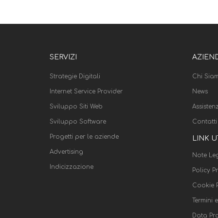
SERVIZI
AZIEN
Strategie Digitali
Chi Sia
Internet Service Provider
News
Sviluppo Siti Web
Assisten
Sviluppo Software
Contatti
Progetti per le aziende
LINK U
Advertising
Note Leg
Indicizzazione
Policy P
Cookie P
Termini 
Data Pr