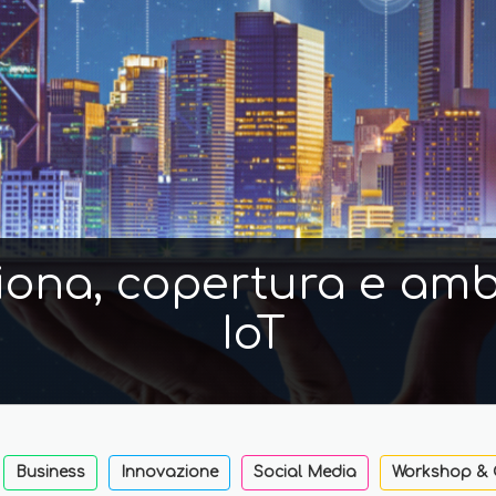
iona, copertura e ambi
IoT
Business
Innovazione
Social Media
Workshop & 