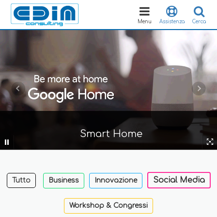
Toggle
navigation
Menu
Assistenza
Cerca
Smart Home
Social Media
Tutto
Business
Innovazione
Workshop & Congressi