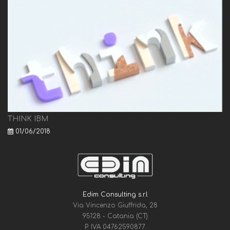
THINK IBM
01/06/2018
Edim Consulting s.r.l
Via Vincenzo Giuffrida, 28
95128 - Catania (CT)
P. IVA 04762590877