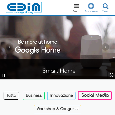
Toggle
navigation
Menu
Assistenza
Cerca
Smart Home
Social Media
Tutto
Business
Innovazione
Workshop & Congressi