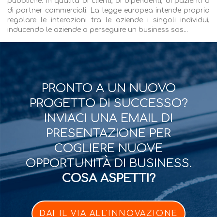
pubbliche: in qualità di clienti, di dipendenti, di pazienti o
di partner commerciali. La legge europea intende proprio
regolare le interazioni tra le aziende i singoli individui,
inducendo le aziende a perseguire un business sos...
PRONTO A UN NUOVO
PROGETTO DI SUCCESSO?
INVIACI UNA EMAIL DI
PRESENTAZIONE PER
COGLIERE NUOVE
OPPORTUNITÀ DI BUSINESS.
COSA ASPETTI?
DAI IL VIA ALL'INNOVAZIONE