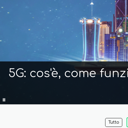
5G: cos'è, come funz
Tutto