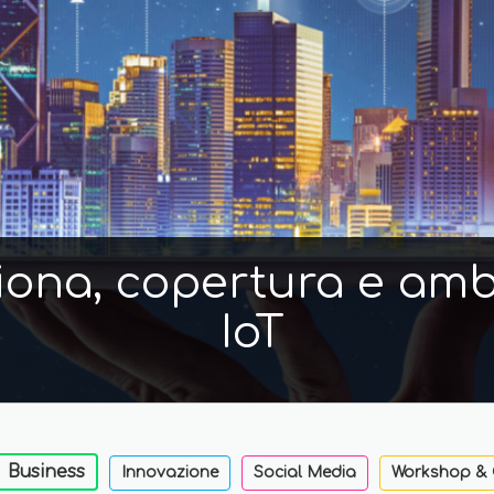
iona, copertura e ambi
IoT
Business
Innovazione
Social Media
Workshop & 