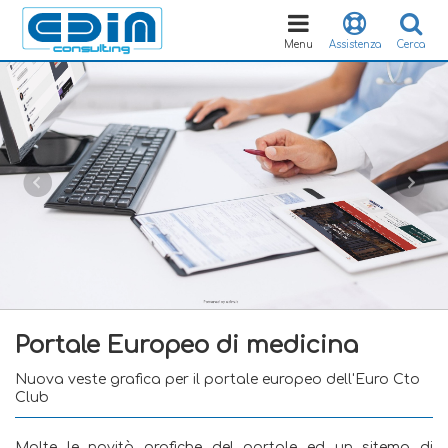
Toggle
navigation
Menu
Assistenza
Cerca
Portale Europeo di medicina
Nuova veste grafica per il portale europeo dell'Euro Cto
Club
Molte le novità grafiche del portale ed un sitema di