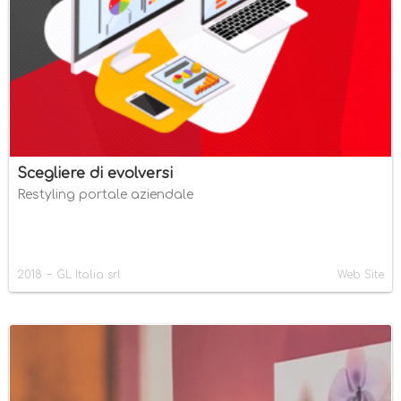
Scegliere di evolversi
Restyling portale aziendale
-
2018
GL Italia srl
Web Site