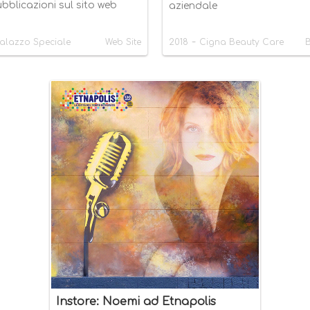
bblicazioni sul sito web
aziendale
-
alazzo Speciale
Web Site
2018
Cigna Beauty Care
B
Instore: Noemi ad Etnapolis