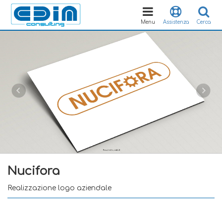
Toggle
navigation
Menu
Assistenza
Cerca
Nucifora
Realizzazione logo aziendale