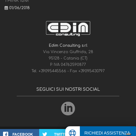
THINK IBM
01/06/2018
Edim Consulting s.r.l
Via Vincenzo Giuffrida, 28
95128 - Catania (CT)
P. IVA 04762590877
Tel.
+39095445566
- Fax
+39095430797
SEGUICI SUI NOSTRI SOCIAL
RICHIEDI ASSISTENZA
Edim Consulting
© 1975-2026
FACEBOOK
TWITTER
WHATSAPP