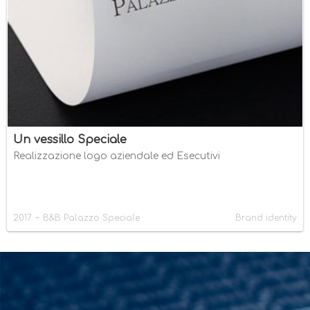
Un vessillo Speciale
Realizzazione logo aziendale ed Esecutivi
-
2017
B&B Palazzo Speciale
Brand identity