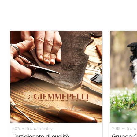
-
-
2019
Brand identity
2018
Brand