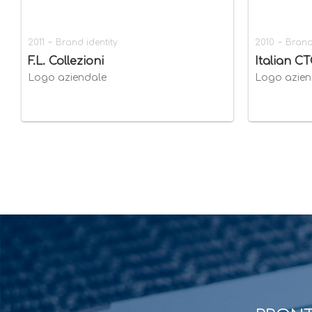
-
-
2011
Brand identity
2010
Brand
F.L. Collezioni
Italian C
Logo aziendale
Logo azien