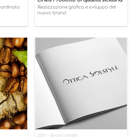
Linea Prodotto di qualità siciliana
oordinato
Realizzazione grafica e sviluppo del
nuovo brand
-
2015
Brand identity