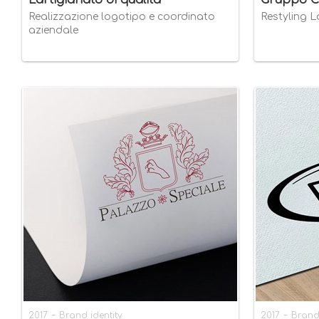
L'artigianato di qualità
Gruppo Ci
Realizzazione logotipo e coordinato
Restyling 
aziendale
-
-
2017
Brand identity
2017
Brand 