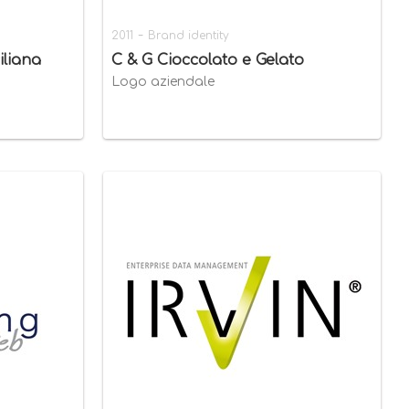
-
2011
Brand identity
iliana
C & G Cioccolato e Gelato
Logo aziendale