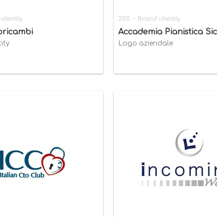
-
identity
2011
Brand identity
toricambi
Accademia Pianistica Sic
ity
Logo aziendale