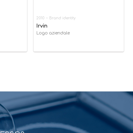
-
2010
Brand identity
Irvin
Logo aziendale