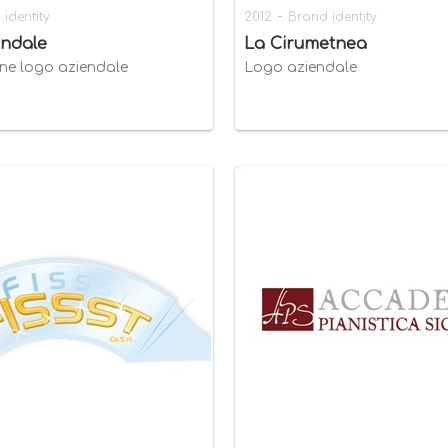
-
identity
2012
Brand identity
endale
La Cirumetnea
one logo aziendale
Logo aziendale