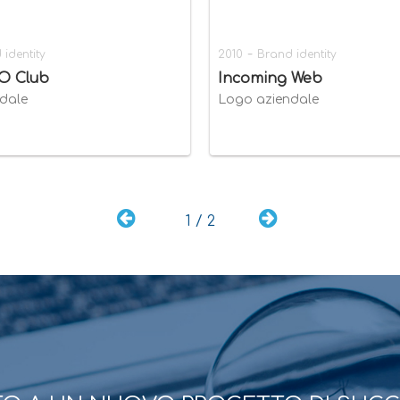
-
 identity
2010
Brand identity
TO Club
Incoming Web
dale
Logo aziendale
1 / 2