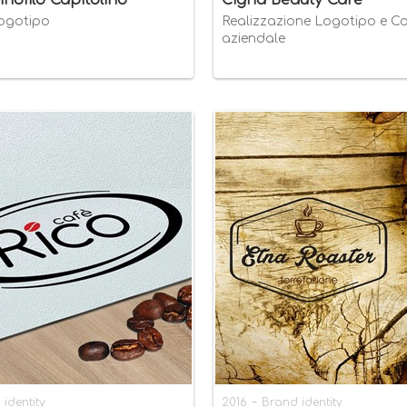
nofilo Capitolino
Cigna Beauty Care
Logotipo
Realizzazione Logotipo e C
aziendale
-
identity
2016
Brand identity