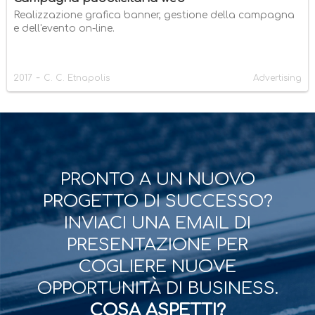
Realizzazione grafica banner, gestione della campagna
e dell'evento on-line.
-
2017
C. C. Etnapolis
Advertising
PRONTO A UN NUOVO
PROGETTO DI SUCCESSO?
INVIACI UNA EMAIL DI
PRESENTAZIONE PER
COGLIERE NUOVE
OPPORTUNITÀ DI BUSINESS.
COSA ASPETTI?