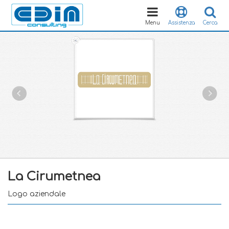
Toggle
navigation
Menu
Assistenza
Cerca
La Cirumetnea
Logo aziendale