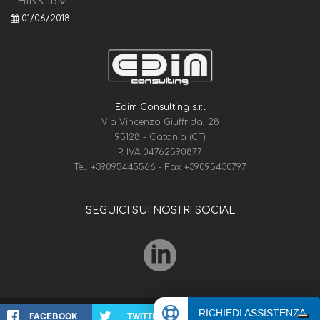
THINK IBM
01/06/2018
Edim Consulting s.r.l
Via Vincenzo Giuffrida, 28
95128 - Catania (CT)
P. IVA 04762590877
Tel.
+39095445566
- Fax
+39095430797
SEGUICI SUI NOSTRI SOCIAL
RICHIEDI ASSISTENZA
Edim Consulting
© 1975-2026
FACEBOOK
TWITTER
WHATSAPP