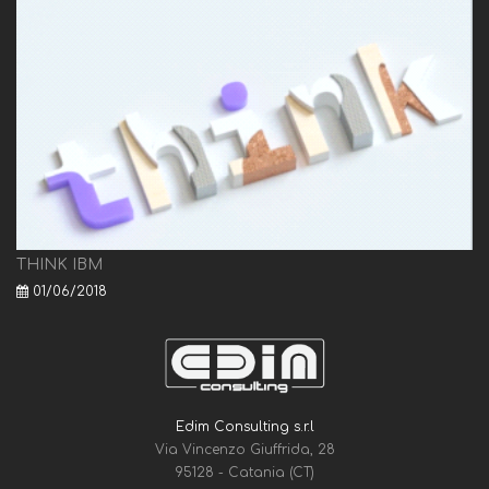
THINK IBM
01/06/2018
Edim Consulting s.r.l
Via Vincenzo Giuffrida, 28
95128 - Catania (CT)