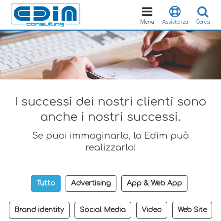
Toggle
navigation
Menu
Assistenza
Cerca
I successi dei nostri clienti sono
anche i nostri successi.
Se puoi immaginarlo, la Edim può
realizzarlo!
Tutto
Advertising
App & Web App
Brand identity
Social Media
Video
Web Site