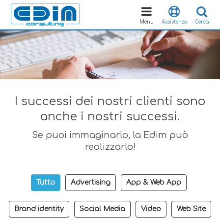
Toggle
navigation
Menu
Assistenza
Cerca
I successi dei nostri clienti sono
anche i nostri successi.
Se puoi immaginarlo, la Edim può
realizzarlo!
Tutto
Advertising
App & Web App
Brand identity
Social Media
Video
Web Site