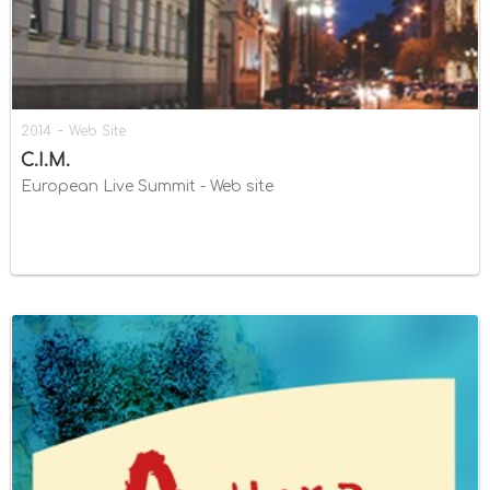
-
2014
Web Site
C.I.M.
European Live Summit - Web site