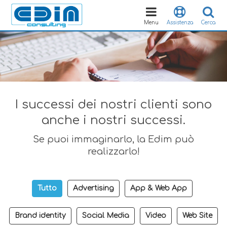
Toggle
navigation
Menu
Assistenza
Cerca
I successi dei nostri clienti sono
anche i nostri successi.
Se puoi immaginarlo, la Edim può
realizzarlo!
Tutto
Advertising
App & Web App
Brand identity
Social Media
Video
Web Site