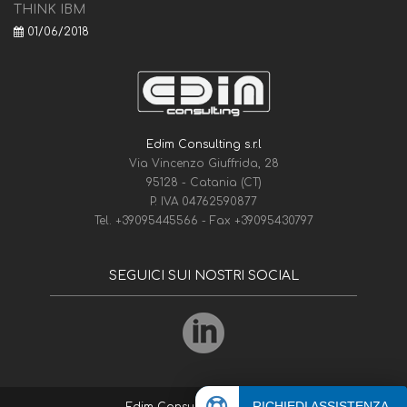
THINK IBM
01/06/2018
Edim Consulting s.r.l
Via Vincenzo Giuffrida, 28
95128 - Catania (CT)
P. IVA 04762590877
Tel.
+39095445566
- Fax
+39095430797
SEGUICI SUI NOSTRI SOCIAL
RICHIEDI ASSISTENZA
Edim Consulting