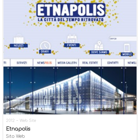
-
2012
Web Site
Etnapolis
Sito Web