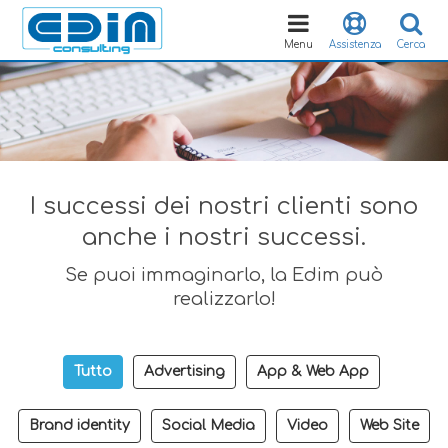
Toggle
navigation
Menu
Assistenza
Cerca
I successi dei nostri clienti sono
anche i nostri successi.
Se puoi immaginarlo, la Edim può
realizzarlo!
Tutto
Advertising
App & Web App
Brand identity
Social Media
Video
Web Site