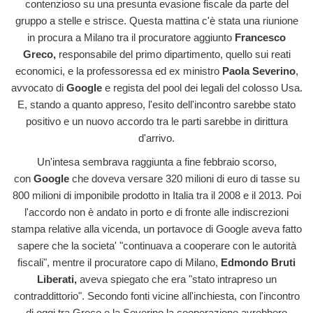
contenzioso su una presunta evasione fiscale da parte del
gruppo a stelle e strisce. Questa mattina c'è stata una riunione
in procura a Milano tra il procuratore aggiunto
Francesco
Greco,
responsabile del primo dipartimento, quello sui reati
economici, e la professoressa ed ex ministro
Paola Severino
,
avvocato di
Google
e regista del pool dei legali del colosso Usa.
E, stando a quanto appreso, l'esito dell'incontro sarebbe stato
positivo e un nuovo accordo tra le parti sarebbe in dirittura
d'arrivo.
Un'intesa sembrava raggiunta a fine febbraio scorso,
con
Google
che doveva versare 320 milioni di euro di tasse su
800 milioni di imponibile prodotto in Italia tra il 2008 e il 2013. Poi
l'accordo non è andato in porto e di fronte alle indiscrezioni
stampa relative alla vicenda, un portavoce di Google aveva fatto
sapere che la societa' "continuava a cooperare con le autorità
fiscali", mentre il procuratore capo di Milano,
Edmondo Bruti
Liberati,
aveva spiegato che era "stato intrapreso un
contraddittorio". Secondo fonti vicine all'inchiesta, con l'incontro
di oggi tra Greco e la Severino la cooperazione avrebbero