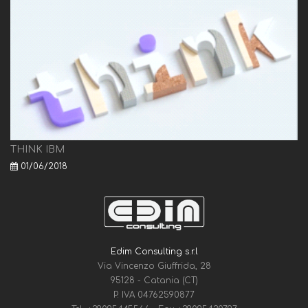
THINK IBM
01/06/2018
Edim Consulting s.r.l
Via Vincenzo Giuffrida, 28
95128 - Catania (CT)
P. IVA 04762590877