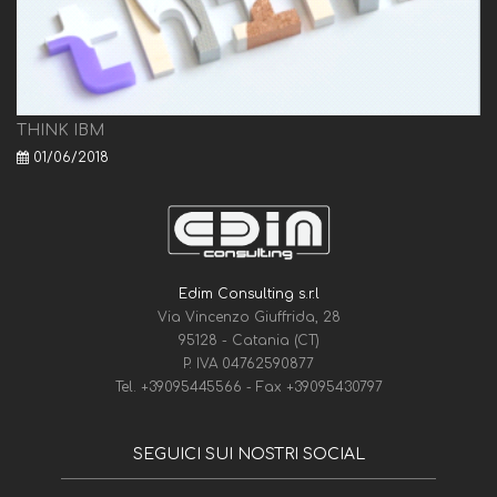
THINK IBM
01/06/2018
Edim Consulting s.r.l
Via Vincenzo Giuffrida, 28
95128 - Catania (CT)
P. IVA 04762590877
Tel.
+39095445566
- Fax
+39095430797
SEGUICI SUI NOSTRI SOCIAL