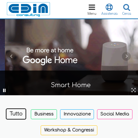
Toggle
navigation
Menu
Assistenza
Cerca
Smart Home
Tutto
Business
Innovazione
Social Media
Workshop & Congressi