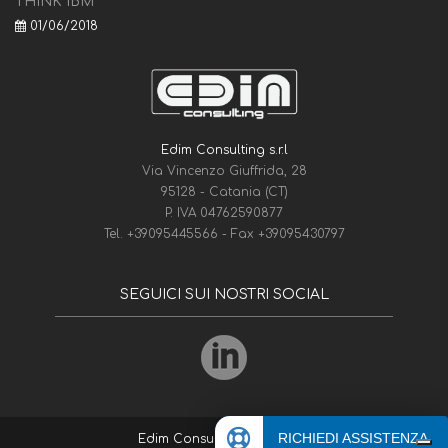
THINK IBM
01/06/2018
Edim Consulting s.r.l
Via Vincenzo Giuffrida, 28
95128 - Catania (CT)
P. IVA 04762590877
Tel.
+39095445566
- Fax
+39095430797
SEGUICI SUI NOSTRI SOCIAL
RICHIEDI ASSISTENZA
Edim Consulting
© 1975-2026