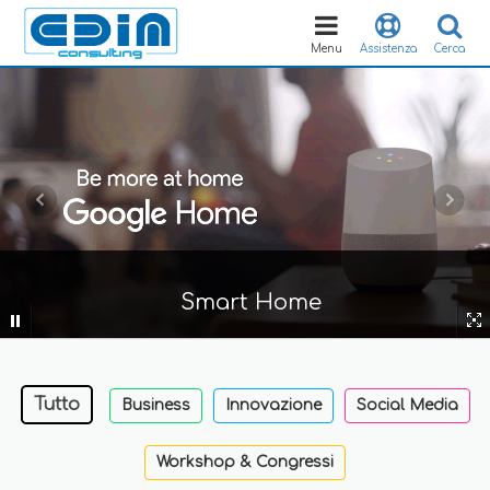
Toggle
navigation
Menu
Assistenza
Cerca
Smart Home
Tutto
Business
Innovazione
Social Media
Workshop & Congressi