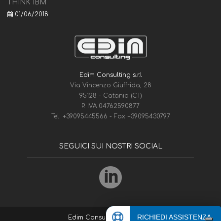
THINK IBM
01/06/2018
Edim Consulting s.r.l
Via Vincenzo Giuffrida, 28
95128 - Catania (CT)
P. IVA 04762590877
Tel.
+39095445566
- Fax
+39095430797
SEGUICI SUI NOSTRI SOCIAL
RICHIEDI ASSISTENZA
Edim Consulting
© 1975-2026