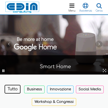
Toggle
navigation
Menu
Assistenza
Cerca
Smart Home
Tutto
Business
Innovazione
Social Media
Workshop & Congressi