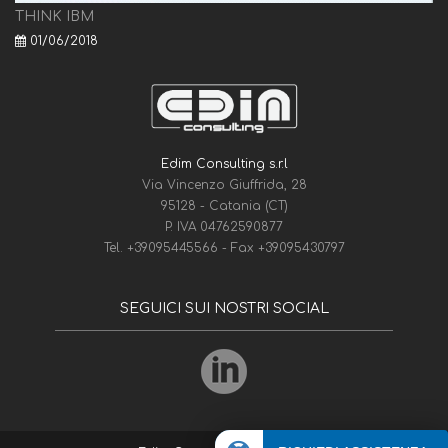
THINK IBM
01/06/2018
Edim Consulting s.r.l
Via Vincenzo Giuffrida, 28
95128 - Catania (CT)
P. IVA 04762590877
Tel.
+39095445566
- Fax
+39095430797
SEGUICI SUI NOSTRI SOCIAL