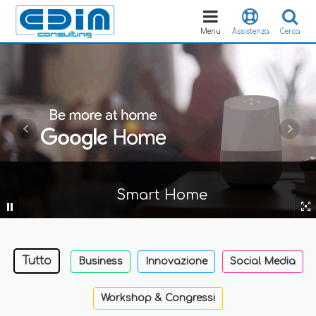
Toggle
navigation
Menu
Assistenza
Cerca
Smart Home
Tutto
Business
Innovazione
Social Media
Workshop & Congressi