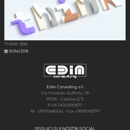
THINK IBM
01/06/2018
Edim Consulting s.r.l
Via Vincenzo Giuffrida, 28
95128 - Catania (CT)
P. IVA 04762590877
Tel.
+39095445566
- Fax
+39095430797
SEGUICI SUI NOSTRI SOCIAL