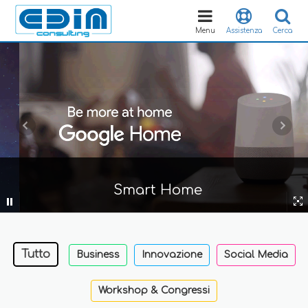
Toggle
navigation
Menu
Assistenza
Cerca
Smart Home
Tutto
Business
Innovazione
Social Media
Workshop & Congressi