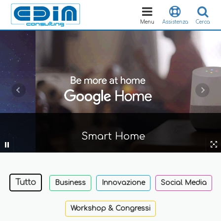
Toggle
navigation
Menu
Assistenza
Cerca
Smart Home
Tutto
Business
Innovazione
Social Media
Workshop & Congressi