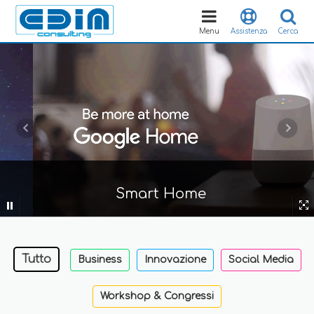
Toggle
navigation
Menu
Assistenza
Cerca
Smart Home
Tutto
Business
Innovazione
Social Media
Workshop & Congressi