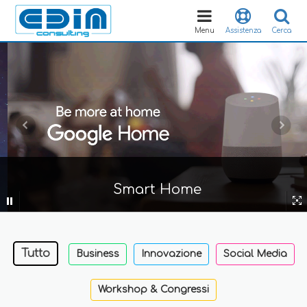
Toggle
navigation
Menu
Assistenza
Cerca
Smart Home
Tutto
Business
Innovazione
Social Media
Workshop & Congressi