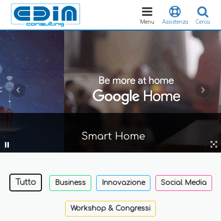
Toggle
navigation
Menu
Assistenza
Cerca
Smart Home
Tutto
Business
Innovazione
Social Media
Workshop & Congressi