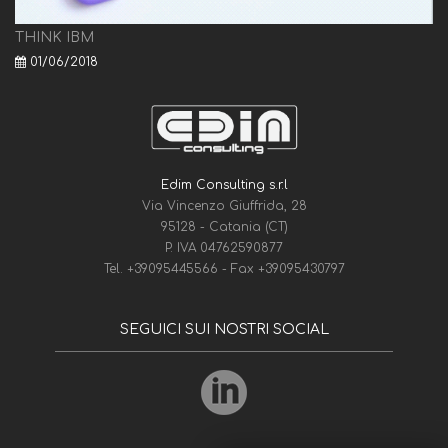
THINK IBM
01/06/2018
Edim Consulting s.r.l
Via Vincenzo Giuffrida, 28
95128 - Catania (CT)
P. IVA 04762590877
Tel.
+39095445566
- Fax
+39095430797
SEGUICI SUI NOSTRI SOCIAL