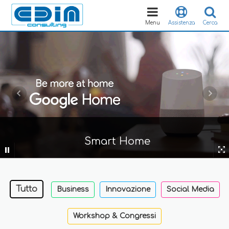
Toggle
navigation
Menu
Assistenza
Cerca
Smart Home
Tutto
Business
Innovazione
Social Media
Workshop & Congressi