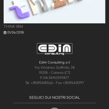
THINK IBM
01/06/2018
Edim Consulting s.r.l
Via Vincenzo Giuffrida, 28
95128 - Catania (CT)
P. IVA 04762590877
Tel.
+39095445566
- Fax
+39095430797
SEGUICI SUI NOSTRI SOCIAL